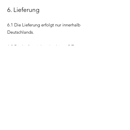
6. Lieferung
6.1 Die Lieferung erfolgt nur innerhalb
Deutschlands.
6.2 Die Lieferzeit beträgt bis zu 5 Tage.
Auf evtl. abweichende Lieferzeiten
weisen wir auf der jeweiligen
Produktseite hin.
7. Zahlung
7.1 Die Zahlung erfolgt ausschließlich
per Rechnung.